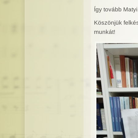
Így tovább Matyi
Köszönjük felké
munkát!