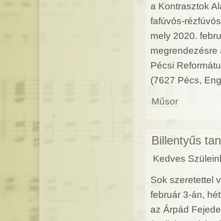
a Kontrasztok Al
fafúvós-rézfúvó
mely 2020. febru
megrendezésre 
Pécsi Reformátu
(7627 Pécs, Enge
Műsor
Billentyűs ta
Kedves Szüleink
Sok szeretettel 
február 3-án, hé
az Árpád Fejede