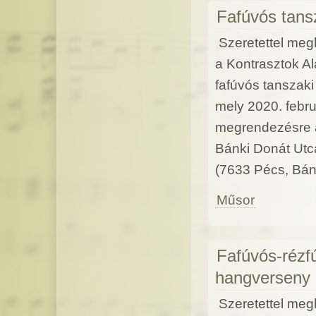
Fafúvós tans
Szeretettel meg
a Kontrasztok Al
fafúvós tanszak
mely 2020. febru
megrendezésre 
Bánki Donát Utca
(7633 Pécs, Bánk
Műsor
Fafúvós-rézf
hangverseny
Szeretettel meg