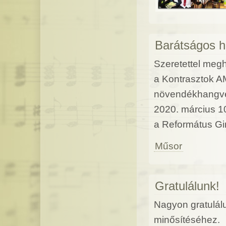
Barátságos 
Szeretettel meg
a Kontrasztok A
növendékhangv
2020. március 1
a Református Gi
Műsor
Gratulálunk!
Nagyon gratulál
minősítéséhez.