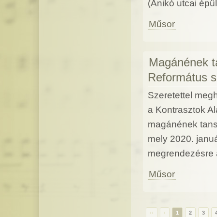
(Anikó utcai épül
Műsor
Magánének ta
Református s
Szeretettel megh
a Kontrasztok Al
magánének tans
mely 2020. januá
megrendezésre 
Műsor
‹‹
‹
1
2
3