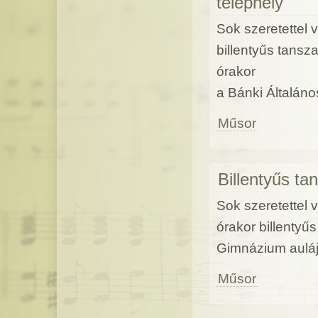
telephely
Sok szeretettel 
billentyűs tansz
órakor
a Bánki Általáno
Műsor
Billentyűs t
Sok szeretettel 
órakor billenty
Gimnázium auláj
Műsor